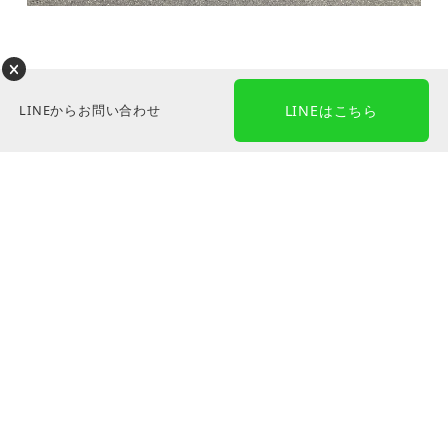
LINEからお問い合わせ
LINEはこちら
優秀な人材を派遣させていただきま
す！
急な欠員で困っている・車両はあるが人手不足・ 一
から教育するのは大変などのお困りごとも ぜひご相
談ください。研修済みの優秀なスタッフが 短期でも
長期でも対応させていだたきます。